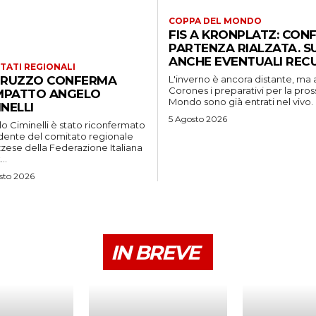
COPPA DEL MONDO
FIS A KRONPLATZ: CON
PARTENZA RIALZATA. S
ANCHE EVENTUALI REC
TATI REGIONALI
BRUZZO CONFERMA
L'inverno è ancora distante, ma 
Corones i preparativi per la pr
PATTO ANGELO
Mondo sono già entrati nel vivo. 
INELLI
5 Agosto 2026
o Ciminelli è stato riconfermato
dente del comitato regionale
zese della Federazione Italiana
..
sto 2026
IN BREVE