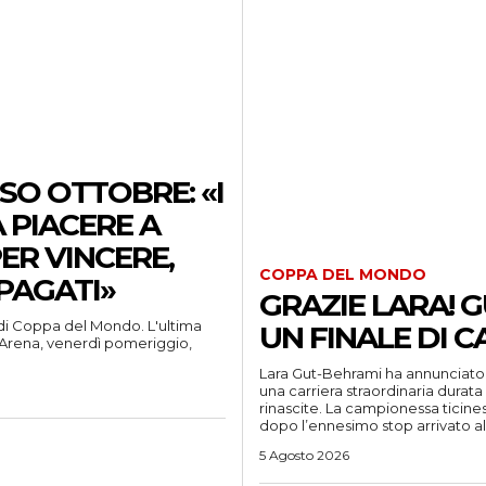
magazine
SO OTTOBRE: «I
 PIACERE A
PER VINCERE,
COPPA DEL MONDO
PAGATI»
GRAZIE LARA! G
e di Coppa del Mondo. L'ultima
UN FINALE DI 
'Arena, venerdì pomeriggio,
Lara Gut-Behrami ha annunciato il
una carriera straordinaria durat
rinascite. La campionessa ticines
dopo l’ennesimo stop arrivato alla 
5 Agosto 2026