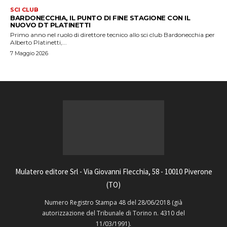
SCI CLUB
BARDONECCHIA, IL PUNTO DI FINE STAGIONE CON IL
NUOVO DT PLATINETTI
Primo anno nel ruolo di direttore tecnico allo sci club Bardonecchia per
Alberto Platinetti,...
7 Maggio 2026
Mulatero editore Srl - Via Giovanni Flecchia, 58 - 10010 Piverone
(TO)
Numero Registro Stampa 48 del 28/06/2018 (già
autorizzazione del Tribunale di Torino n. 4310 del
11/03/1991).