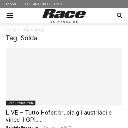
Accedi
COLLANA CIRCO BIANCO
Home
Tags
Solda
Tag: Solda
Gran Premio Italia
LIVE – Tutto Hofer: brucia gli austriaci e
vince il GPI....
Gabriele Pezzaglia
-
16 Novembre 2017