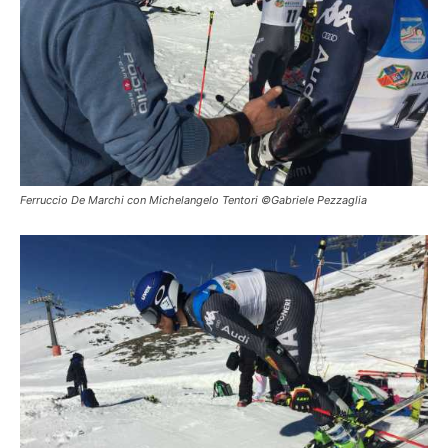
Ferruccio De Marchi con Michelangelo Tentori ©Gabriele Pezzaglia