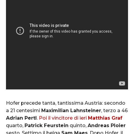
Hofer precede tanta, tantissima Austria: secondo
a 21 centesimi
Maximilian Lahnsteiner
, terzo a 46
Adrian Pertl
.
Poi il vincitore di ieri
Matthias Graf
quarto,
Patrick Feurstein
quinto,
Andreas Ploier
sesto. Settimo il belga
Sam Maes
. Dopo Hofer, il