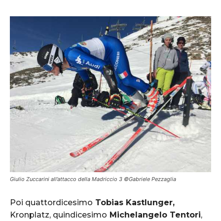
Giulio Zuccarini all’attacco della Madriccio 3 ©Gabriele Pezzaglia
Poi quattordicesimo
Tobias Kastlunger,
Kronplatz, quindicesimo
Michelangelo Tentori
,