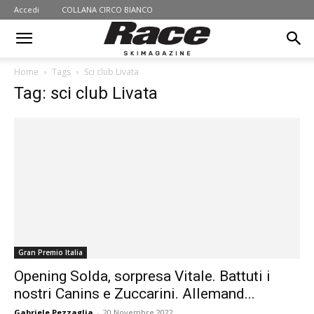
Accedi
COLLANA CIRCO BIANCO
Home
Tags
Sci club Livata
Tag: sci club Livata
Gran Premio Italia
Opening Solda, sorpresa Vitale. Battuti i
nostri Canins e Zuccarini. Allemand...
Gabriele Pezzaglia
-
20 Novembre 2022