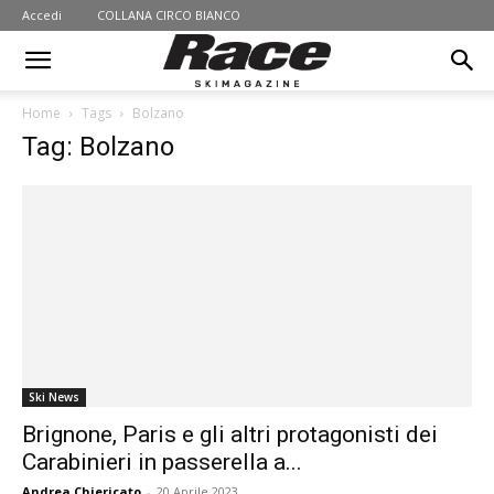
Accedi
COLLANA CIRCO BIANCO
Home
Tags
Bolzano
Tag: Bolzano
Ski News
Brignone, Paris e gli altri protagonisti dei
Carabinieri in passerella a...
Andrea Chiericato
-
20 Aprile 2023