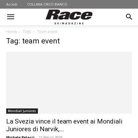
Accedi
COLLANA CIRCO BIANCO
Home
Tags
Team event
Tag: team event
Mondiali Juniores
La Svezia vince il team event ai Mondiali
Juniores di Narvik,...
Michele Pelacci
-
11 Marzo 2026