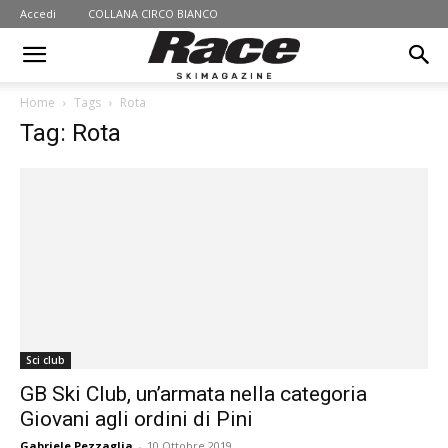
Accedi
COLLANA CIRCO BIANCO
Home
Tags
Rota
Tag: Rota
Sci club
GB Ski Club, un’armata nella categoria
Giovani agli ordini di Pini
Gabriele Pezzaglia
-
10 Ottobre 2019