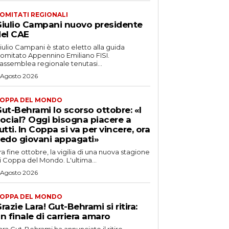
OMITATI REGIONALI
iulio Campani nuovo presidente
el CAE
iulio Campani è stato eletto alla guida
omitato Appennino Emiliano FISI.
’assemblea regionale tenutasi...
 Agosto 2026
OPPA DEL MONDO
ut-Behrami lo scorso ottobre: «I
ocial? Oggi bisogna piacere a
utti. In Coppa si va per vincere, ora
edo giovani appagati»
ra fine ottobre, la vigilia di una nuova stagione
i Coppa del Mondo. L'ultima...
 Agosto 2026
OPPA DEL MONDO
razie Lara! Gut-Behrami si ritira:
n finale di carriera amaro