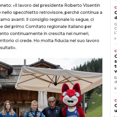
eto: «Il lavoro del presidente Roberto Visentin
C
 nello specchietto retrovisore, perché continua a
G
d
amo avanti. Il consiglio regionale lo segue, ci
G
ente del primo Comitato regionale italiano per
C
L
ento continuamente in crescita nei numeri,
7
rritorio ci crede. Ho molta fiducia nel suo lavoro
ultati».
C
G
s
t
v
E
d
6
C
G
u