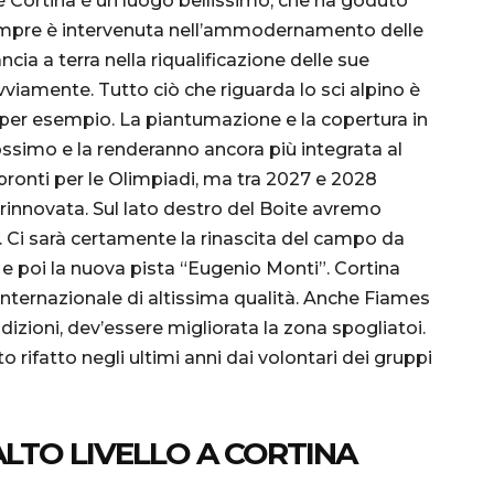
 Cortina è un luogo bellissimo, che ha goduto
sempre è intervenuta nell’ammodernamento delle
cia a terra nella riqualificazione delle sue
viamente. Tutto ciò che riguarda lo sci alpino è
, per esempio. La piantumazione e la copertura in
ossimo e la renderanno ancora più integrata al
 pronti per le Olimpiadi, ma tra 2027 e 2028
nnovata. Sul lato destro del Boite avremo
. Ci sarà certamente la rinascita del campo da
0 e poi la nuova pista “Eugenio Monti”. Cortina
internazionale di altissima qualità. Anche Fiames
ndizioni, dev’essere migliorata la zona spogliatoi.
o rifatto negli ultimi anni dai volontari dei gruppi
ALTO LIVELLO A CORTINA