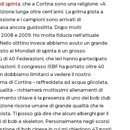
di spinta
, che a Cortina sono una religione: «A
zione lunga oltre cent’anni. La prima pista a
ssione e i campioni sono arrivati di
mava ancora guidoslitta. Dopo molti
 2008 e 2009. Ho molta fiducia nell’attuale
. Nello slittino invece abbiamo avuto un grande
sto ai Mondiali di spinta è un grosso
 di 40 Federazioni, che ieri hanno partecipato
nazioni. Il congresso ISBF ha portato oltre 40
on dobbiamo limitarci a vedere il nostro
a di Cortina – raffreddata ad acqua glicolata,
alità – richiamerà moltissimi allenamenti di
lemento chiave è la presenza di uno dei bob club
sizione risorse umane di grande qualità che le
sta. Ti posso già dire che alcuni alberghi per il
ti di bob e skeleton. Personalmente negli scorsi
razione di bob cinese in cui mi chiedono 43 posti