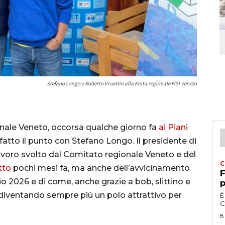
Stefano Longo e Roberto Visentin alla Festa regionale FISI Veneto
onale Veneto, occorsa qualche giorno fa
ai Piani
fatto il punto con Stefano Longo. Il presidente di
avoro svolto dal Comitato regionale Veneto e del
C
tto
pochi mesi fa, ma anche dell’avvicinamento
F
io 2026 e di come, anche grazie a bob, slittino e
p
 diventando sempre più un polo attrattivo per
È
C
8