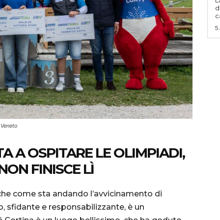
L
d
c
5
 Veneto
 A OSPITARE LE OLIMPIADI,
ON FINISCE LÌ
he come sta andando l’avvicinamento di
o, sfidante e responsabilizzante, è un