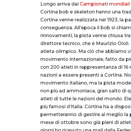
Longo arriva dai
Campionati mondiali 
Cortina bob e skeleton hanno una tradi
Cortina venne realizzata nel 1923, la pa
conseguenza. All’epoca il bob si chia
rinnovamenti, la pista venne chiusa tra
direttore tecnico, che è Maurizio Oioli
atleta olimpico. Ma ciò che abbiamo vi
movimento internazionale, fatto da più
con 200 atleti in rappresentanza di 16 
nazioni a essere presenti a Cortina. N
movimento italiano, ma la pista modern
non più ad ammoniaca, gran salto di qu
atleti di tutte le nazioni del mondo. E
più famosi d’Italia. Cortina ha a dispo
permetteranno di gestire al meglio la pi
mese di ottobre sono già pieni di atle
giorni ho ricevuto una mail dalla Fede