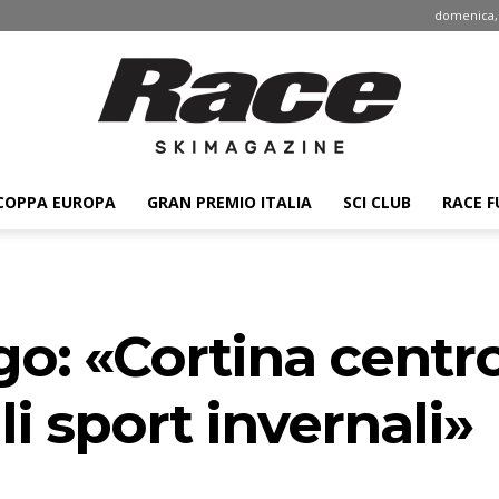
domenica, 
COPPA EUROPA
GRAN PREMIO ITALIA
SCI CLUB
RACE F
Race
o: «Cortina centro
ski
li sport invernali»