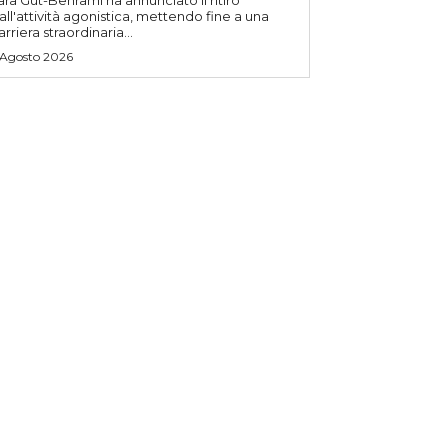
ara Gut-Behrami ha annunciato il ritiro
all'attività agonistica, mettendo fine a una
arriera straordinaria...
 Agosto 2026