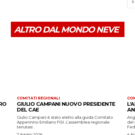
5
ALTRO DAL MONDO NEVE
COMITATI REGIONALI
COM
URO
GIULIO CAMPANI NUOVO PRESIDENTE
L’
DEL CAE
AN
Giulio Campani è stato eletto alla guida Comitato
Ang
Appennino Emiliano FISI. L’assemblea regionale
del
tenutasi...
Fede
7 Agosto 2026
4 A