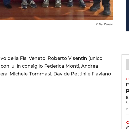
© Fisi Veneto
ivo della Fisi Veneto: Roberto Visentin (unico
 con lui in consiglio Federica Monti, Andrea
lverà, Michele Tommasi, Davide Pettini e Flaviano
C
F
p
È
C
8
C
G