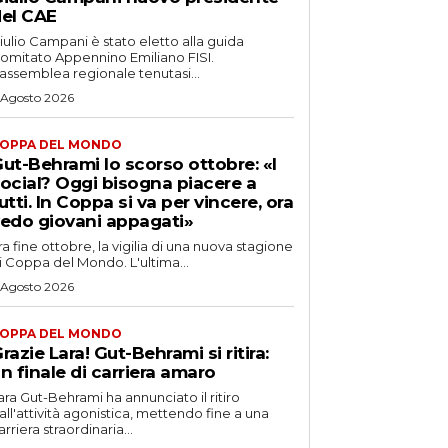
el CAE
iulio Campani è stato eletto alla guida
omitato Appennino Emiliano FISI.
’assemblea regionale tenutasi...
 Agosto 2026
OPPA DEL MONDO
ut-Behrami lo scorso ottobre: «I
ocial? Oggi bisogna piacere a
utti. In Coppa si va per vincere, ora
edo giovani appagati»
ra fine ottobre, la vigilia di una nuova stagione
i Coppa del Mondo. L'ultima...
 Agosto 2026
OPPA DEL MONDO
razie Lara! Gut-Behrami si ritira:
n finale di carriera amaro
ara Gut-Behrami ha annunciato il ritiro
all'attività agonistica, mettendo fine a una
arriera straordinaria...