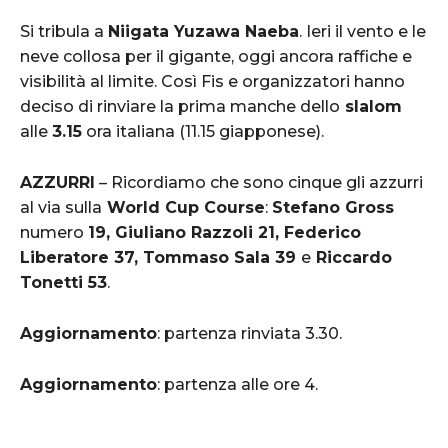
Si tribula a
Niigata Yuzawa Naeba
. Ieri il vento e le
neve collosa per il gigante, oggi ancora raffiche e
visibilità al limite. Così Fis e organizzatori hanno
deciso di rinviare la prima manche dello
slalom
alle
3.15
ora italiana (11.15 giapponese).
AZZURRI
– Ricordiamo che sono cinque gli azzurri
al via sulla
World Cup Course
:
Stefano Gross
numero
19, Giuliano Razzoli 21, Federico
Liberatore 37, Tommaso Sala 39
e
Riccardo
Tonetti 53
.
Aggiornamento
: partenza rinviata 3.30.
Aggiornamento
: partenza alle ore 4.