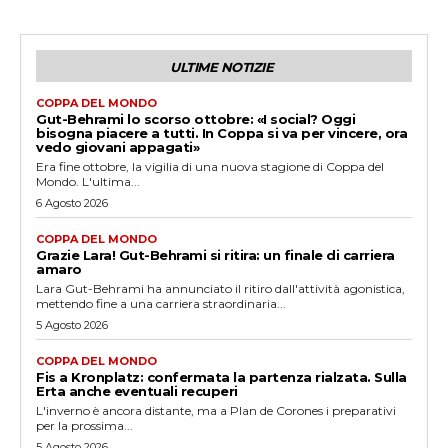
ULTIME NOTIZIE
COPPA DEL MONDO
Gut-Behrami lo scorso ottobre: «I social? Oggi
bisogna piacere a tutti. In Coppa si va per vincere, ora
vedo giovani appagati»
Era fine ottobre, la vigilia di una nuova stagione di Coppa del
Mondo. L'ultima...
6 Agosto 2026
COPPA DEL MONDO
Grazie Lara! Gut-Behrami si ritira: un finale di carriera
amaro
Lara Gut-Behrami ha annunciato il ritiro dall'attività agonistica,
mettendo fine a una carriera straordinaria...
5 Agosto 2026
COPPA DEL MONDO
Fis a Kronplatz: confermata la partenza rialzata. Sulla
Erta anche eventuali recuperi
L'inverno è ancora distante, ma a Plan de Corones i preparativi
per la prossima...
5 Agosto 2026