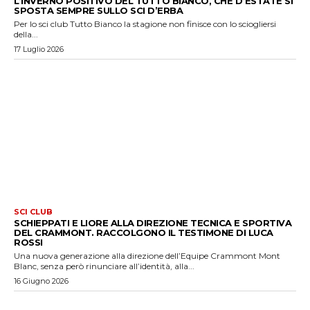
L’INVERNO POSITIVO DEL TUTTO BIANCO, CHE D’ESTATE SI
SPOSTA SEMPRE SULLO SCI D’ERBA
Per lo sci club Tutto Bianco la stagione non finisce con lo sciogliersi
della...
17 Luglio 2026
SCI CLUB
SCHIEPPATI E LIORE ALLA DIREZIONE TECNICA E SPORTIVA
DEL CRAMMONT. RACCOLGONO IL TESTIMONE DI LUCA
ROSSI
Una nuova generazione alla direzione dell’Equipe Crammont Mont
Blanc, senza però rinunciare all’identità, alla...
16 Giugno 2026