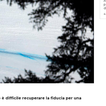
A
p
d
4
 è difficile recuperare la fiducia per una