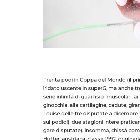
Trenta podi in Coppa del Mondo (il prim
iridato uscente in superG, ma anche tre
serie infinita di guai fisici, muscolari, 
ginocchia, alla cartilagine, cadute, gir
Louise delle tre disputate a dicembre 
sul podio!), due stagioni intere prati
gare disputate). Insomma, chissà come
Hütter, austriaca, classe 1992, origina