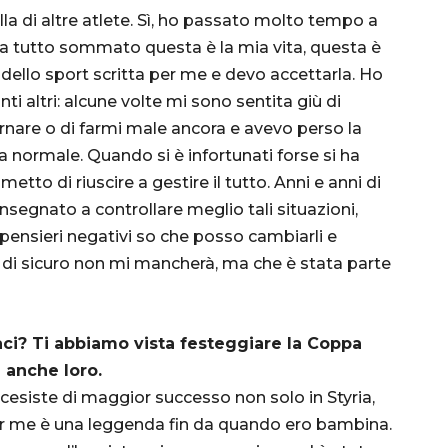
lla di altre atlete. Sì, ho passato molto tempo a
ma tutto sommato questa è la mia vita, questa è
a dello sport scritta per me e devo accettarla. Ho
anti altri: alcune volte mi sono sentita giù di
rnare o di farmi male ancora e avevo perso la
a normale. Quando si è infortunati forse si ha
o di riuscire a gestire il tutto. Anni e anni di
egnato a controllare meglio tali situazioni,
pensieri negativi so che posso cambiarli e
he di sicuro non mi mancherà, ma che è stata parte
riaci? Ti abbiamo vista festeggiare la Coppa
 anche loro.
esiste di maggior successo non solo in Styria,
 per me è una leggenda fin da quando ero bambina.