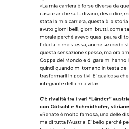
«La mia carriera è forse diversa da que
casa e anche sul… divano, devo dire, 
stata la mia carriera, questa è la stori
avuto giorni belli, giorni brutti, come t
morale perché avevo quasi paura di to
fiducia in me stessa, anche se credo si
questa sensazione spesso, ma ora ammett
Coppa del Mondo e di gare mi hanno ins
quindi quando mi tornano in testa dei 
trasformarli in positivi. E’ qualcosa c
integrante della mia vita».
C’è rivalità tra i vari “Länder” aust
con Götschl e Schmidhofer, stiriane
«Renate è molto famosa, una delle disc
ma di tutta l’Austria. E’ bello perché