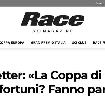
giovedì,
COPPA EUROPA
GRAN PREMIO ITALIA
SCI CLUB
RACE F
Race
tter: «La Coppa di
ski
nfortuni? Fanno pa