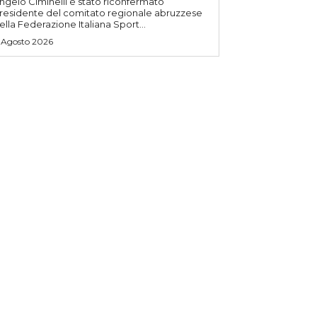
ngelo Ciminelli è stato riconfermato
residente del comitato regionale abruzzese
ella Federazione Italiana Sport...
 Agosto 2026