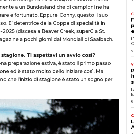
ente a un Bundesland che di campioni ne ha
C
neare e fortunato. Eppure, Conny, questo il suo
F
so. E’ detentrice della Coppa di specialità in
p
e
4-2025 (discesa a Beaver Creek, superG a St.
L
agazine a pochi giorni dai Mondiali di Saalbach.
C
5
o stagione. Ti aspettavi un avvio così?
a preparazione estiva, è stato il primo passo
Y
P
one ed è stato molto bello iniziare così. Ma
i
mo che l’inizio di stagione è stato un sogno per
s
L
l
5
C
L
A