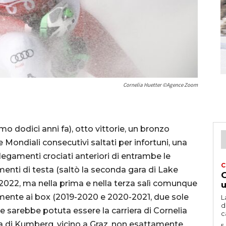
Cornelia Huetter ©Agence Zoom
o dodici anni fa), otto vittorie, un bronzo
 Mondiali consecutivi saltati per infortuni, una
ai legamenti crociati anteriori di entrambe le
C
amenti di testa (saltò la seconda gara di Lake
G
2022, ma nella prima e nella terza salì comunque
u
camente ai box (2019-2020 e 2020-2021, due sole
L
d
 sarebbe potuta essere la carriera di Cornelia
c
ria di Kumberg, vicino a Graz, non esattamente
5