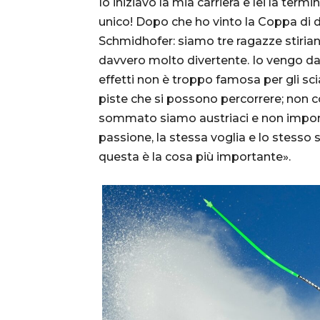
Io iniziavo la mia carriera e lei la term
unico! Dopo che ho vinto la Coppa di d
Schmidhofer: siamo tre ragazze stiria
davvero molto divertente. Io vengo da u
effetti non è troppo famosa per gli sc
piste che si possono percorrere; non com
sommato siamo austriaci e non impor
passione, la stessa voglia e lo stesso s
questa è la cosa più importante».