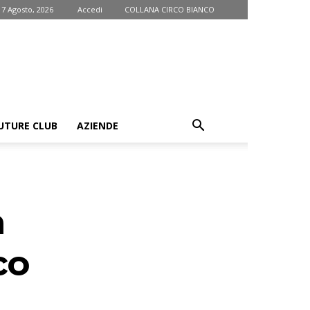
 7 Agosto, 2026
Accedi
COLLANA CIRCO BIANCO
UTURE CLUB
AZIENDE
a
co