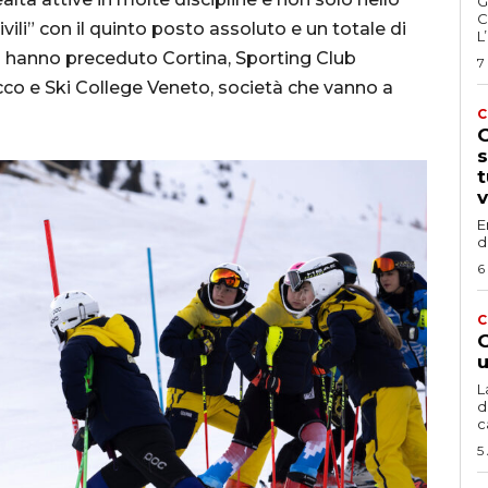
G
C
civili” con il quinto posto assoluto e un totale di
L
sini hanno preceduto Cortina, Sporting Club
7
o e Ski College Veneto, società che vanno a
C
G
s
t
v
E
d
6
C
G
u
L
d
c
5