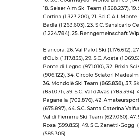
18. Seiser Alm Ski Team (1.368.237), 19.
Cortina (1.323.200), 21. Sci C.A.I. Mont
Badia (1.263.603), 23. S.C. Sansicario C
(1.224.784), 25. Renngemeinschaft Wippt
E ancora: 26. Val Palot Ski (1.176.612), 2
d’Oulx (1.117.835), 29. S.C. Aosta (1.069.
Ponte di Legno (971.010), 32. Brixia Sci
(906.122), 34. Circolo Sciatori Madesimo
36. Mondolè Ski Team (865.838), 37. S
(831.071), 39. S.C. Val d’Ayas (783.394)
Paganella (702.876), 42. Amateursportc
(675.897), 44. S.C. Santa Caterina Valfu
Val di Fiemme Ski Team (627.060), 47. 
Rosa (599.855), 49. S.C. Zanetti-Goggi 
(585.305).