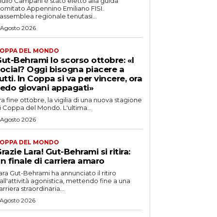
iulio Campani è stato eletto alla guida
omitato Appennino Emiliano FISI.
’assemblea regionale tenutasi...
 Agosto 2026
OPPA DEL MONDO
ut-Behrami lo scorso ottobre: «I
ocial? Oggi bisogna piacere a
utti. In Coppa si va per vincere, ora
edo giovani appagati»
ra fine ottobre, la vigilia di una nuova stagione
i Coppa del Mondo. L'ultima...
 Agosto 2026
OPPA DEL MONDO
razie Lara! Gut-Behrami si ritira:
n finale di carriera amaro
ara Gut-Behrami ha annunciato il ritiro
all'attività agonistica, mettendo fine a una
arriera straordinaria...
 Agosto 2026