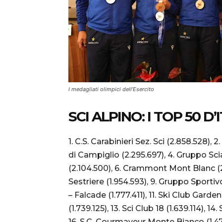
I medagliati olimpici dell’Esercito
SCI ALPINO: I TOP 50 D’
1. C.S. Carabinieri Sez. Sci (2.858.528),
di Campiglio (2.295.697), 4. Gruppo Scia
(2.104.500), 6. Crammont Mont Blanc (2.0
Sestriere (1.954.593), 9. Gruppo Sporti
– Falcade (1.777.411), 11. Ski Club Garden
(1.739.125), 13. Sci Club 18 (1.639.114), 14
16. S.C. Courmayeur Monte Bianco (1.478