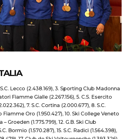
ITALIA
 2. S.C. Lecco (2.438.169), 3. Sporting Club Madonna
tori Fiamme Gialle (2.267.156), 5. C.S. Esercito
22.362), 7. S.C. Cortina (2.000.677), 8. S.C.
vo Fiamme Oro (1.950.427), 10. Ski College Veneto
a – Groeden (1.775.799), 12. G.B. Ski Club
. S.C. Bormio (1.570.287), 15. S.C. Radici (1.564.398),
.479), 17. Club de Ski Valtournenche (1.393.326),