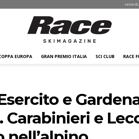
venerdì,
COPPA EUROPA
GRAN PREMIO ITALIA
SCI CLUB
RACE F
Race
: Esercito e Garden
ski
. Carabinieri e Lec
nell’alpino