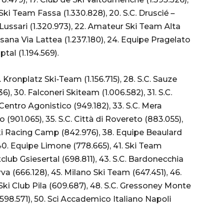
 Ski Team Fassa (1.330.828), 20. S.C. Druscié –
e Lussari (1.320.973), 22. Amateur Ski Team Alta
esana Via Lattea (1.237.180), 24. Equipe Pragelato
al (1.194.569).
7. Kronplatz Ski-Team (1.156.715), 28. S.C. Sauze
536), 30. Falconeri Skiteam (1.006.582), 31. S.C.
 Centro Agonistico (949.182), 33. S.C. Mera
 (901.065), 35. S.C. Città di Rovereto (883.055),
ki Racing Camp (842.976), 38. Equipe Beaulard
, 40. Equipe Limone (778.665), 41. Ski Team
lub Gsiesertal (698.811), 43. S.C. Bardonecchia
rva (666.128), 45. Milano Ski Team (647.451), 46.
Ski Club Pila (609.687), 48. S.C. Gressoney Monte
(598.571), 50. Sci Accademico Italiano Napoli