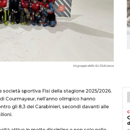
Un gruppo dello Sci Club Lecco
re società sportiva Fisi della stagione 2025/2026.
ni di Courmayeur, nell’anno olimpico hanno
ontro gli 8,3 dei Carabinieri, secondi davanti alle
C
lioni.
G
d
altà attive in molte discipline e non solo nello