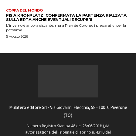
COPPA DEL MONDO
FIS A KRONPLATZ: CONFERMATA LA PARTENZA RIALZATA.
SULLA ERTA ANCHE EVENTUALI RECUPERI
L'inverno è ancora distante, ma a Plan de Corones i preparativi per la
prossima...
5 Agosto 2026
Mulatero editore Srl - Via Giovanni Flecchia, 58 - 10010 Piverone
(TO)
Numero Registro Stampa 48 del 28/06/2018 (già
autorizzazione del Tribunale di Torino n. 4310 del