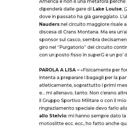
America e non è una metafora perché t
dipenderà dalle gare di
Lake Louise
, 
dove in passato ha già gareggiato. L’u
Nauders
nel circuito maggiore risale
discesa di Crans Montana. Ma era un’a
sponsor sul casco, sembra decisament
giro nel “Purgatorio” del circuito conti
con un posto fisso in superG e un po’ di
PAROLA A LISA –
«Fisicamente per for
intenta a preparare i bagagli per la pa
atleticamente, soprattutto i primi me
e… mi allenavo, tanto. Non c’erano altr
il Gruppo Sportivo Militare o con il mi
ringraziamento speciale devo farlo all
allo Stelvio
: mi hanno sempre dato la p
motoslitte ecc. ecc., ho fatto anche qual