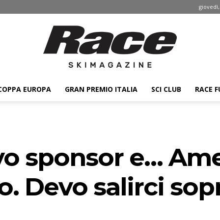
giovedì,
COPPA EUROPA
GRAN PREMIO ITALIA
SCI CLUB
RACE F
Race
o sponsor e… Amer
ski
no. Devo salirci so