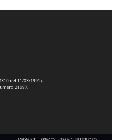
4310 del 11/03/1991).
 numero 21697.
MEDIA KIT
PRIVACY
TERMINI DI UTILIZZO