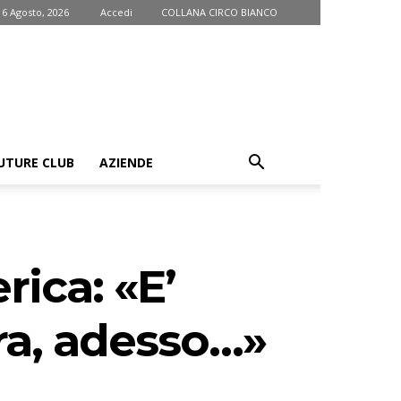
 6 Agosto, 2026
Accedi
COLLANA CIRCO BIANCO
UTURE CLUB
AZIENDE
ica: «E’
pra, adesso…»