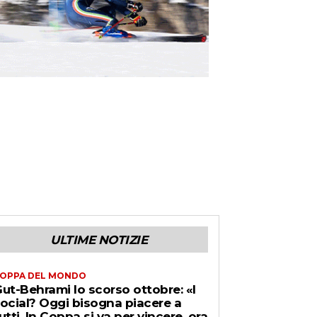
ULTIME NOTIZIE
OPPA DEL MONDO
ut-Behrami lo scorso ottobre: «I
ocial? Oggi bisogna piacere a
utti. In Coppa si va per vincere, ora