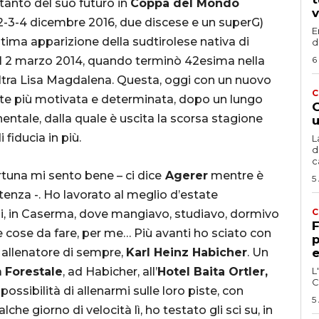
anto del suo futuro in
Coppa del Mondo
v
(2-3-4 dicembre 2016, due discese e un superG)
E
ltima apparizione della sudtirolese nativa di
d
 al 2 marzo 2014, quando terminò 42esima nella
6
ltra Lisa Magdalena. Questa, oggi con un nuovo
C
e più motivata e determinata, dopo un lungo
G
nentale, dalla quale è uscita la scorsa stagione
u
 fiducia in più.
L
d
c
tuna mi sento bene – ci dice
Agerer
mentre è
5
rtenza -. Ho lavorato al meglio d’estate
C
si, in Caserma, dove mangiavo, studiavo, dormivo
F
e cose da fare, per me… Più avanti ho sciato con
p
o allenatore di sempre,
Karl Heinz Habicher
. Un
e
a
Forestale
, ad Habicher, all’
Hotel Baita Ortler,
L
C
ossibilità di allenarmi sulle loro piste, con
5
che giorno di velocità lì, ho testato gli sci su, in