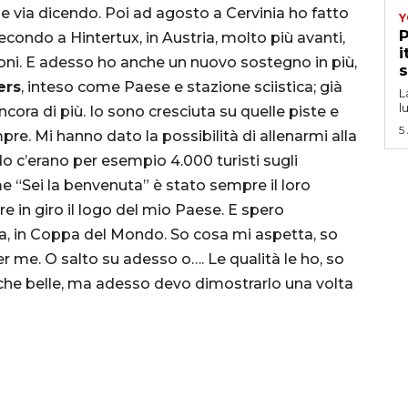
ni e via dicendo. Poi ad agosto a Cervinia ho fatto
Y
P
condo a Hintertux, in Austria, molto più avanti,
i
ni. E adesso ho anche un nuovo sostegno in più,
s
ers
, inteso come Paese e stazione sciistica; già
L
l
ora di più. Io sono cresciuta su quelle piste e
5
e. Mi hanno dato la possibilità di allenarmi alla
ndo c’erano per esempio 4.000 turisti sugli
e “Sei la benvenuta” è stato sempre il loro
e in giro il logo del mio Paese. E spero
ta, in Coppa del Mondo. So cosa mi aspetta, so
er me. O salto su adesso o…. Le qualità le ho, so
nche belle, ma adesso devo dimostrarlo una volta