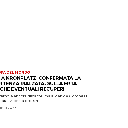
PPA DEL MONDO
S A KRONPLATZ: CONFERMATA LA
RTENZA RIALZATA. SULLA ERTA
CHE EVENTUALI RECUPERI
verno è ancora distante, ma a Plan de Corones i
arativi per la prossima...
osto 2026