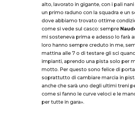
alto, lavorato in gigante, con i pali na
un primo raduno con la squadra e un se
dove abbiamo trovato ottime condizio
come si vede sul casco: sempre
Naud
mi sosteneva prima e adesso lo farà anc
loro hanno sempre creduto in me, sempr
mattina alle 7 o di testare gli sci qua
impianti, aprendo una pista solo per m
motto. Per questo sono felice di portar
soprattutto di cambiare marcia in pis
anche che sarà uno degli ultimi treni p
come si fanno le curve veloci e le ma
per tutte in gara».