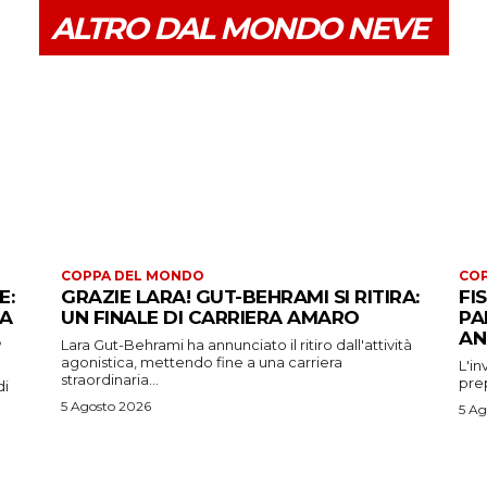
ALTRO DAL MONDO NEVE
COPPA DEL MONDO
CO
E:
GRAZIE LARA! GUT-BEHRAMI SI RITIRA:
FI
 A
UN FINALE DI CARRIERA AMARO
PA
AN
Lara Gut-Behrami ha annunciato il ritiro dall'attività
agonistica, mettendo fine a una carriera
L'in
straordinaria...
prep
di
5 Agosto 2026
5 Ag