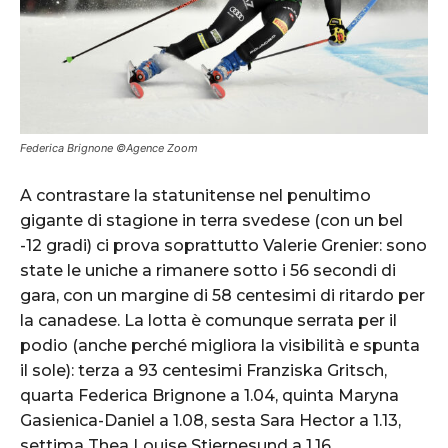
Federica Brignone ©Agence Zoom
A contrastare la statunitense nel penultimo
gigante di stagione in terra svedese (con un bel
-12 gradi) ci prova soprattutto Valerie Grenier: sono
state le uniche a rimanere sotto i 56 secondi di
gara, con un margine di 58 centesimi di ritardo per
la canadese. La lotta è comunque serrata per il
podio (anche perché migliora la visibilità e spunta
il sole): terza a 93 centesimi Franziska Gritsch,
quarta Federica Brignone a 1.04, quinta Maryna
Gasienica-Daniel a 1.08, sesta Sara Hector a 1.13,
settima Thea Louise Stjernesund a 1.16