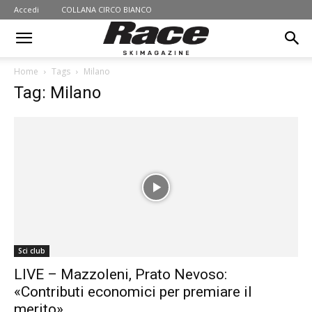
Accedi
COLLANA CIRCO BIANCO
Home
Tags
Milano
Tag: Milano
Sci club
LIVE – Mazzoleni, Prato Nevoso:
«Contributi economici per premiare il
merito»