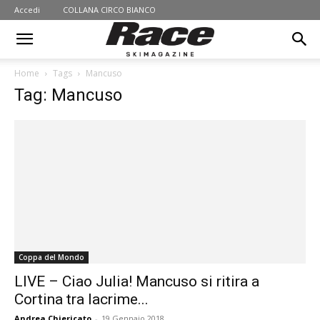
Accedi
COLLANA CIRCO BIANCO
Home
Tags
Mancuso
Tag: Mancuso
Coppa del Mondo
LIVE – Ciao Julia! Mancuso si ritira a
Cortina tra lacrime...
Andrea Chiericato
-
19 Gennaio 2018