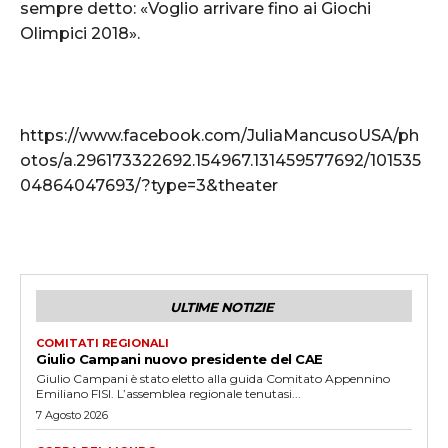
sempre detto: «Voglio arrivare fino ai Giochi
Olimpici 2018».
https://www.facebook.com/JuliaMancusoUSA/ph
otos/a.296173322692.154967.131459577692/101535
04864047693/?type=3&theater
ULTIME NOTIZIE
COMITATI REGIONALI
Giulio Campani nuovo presidente del CAE
Giulio Campani è stato eletto alla guida Comitato Appennino
Emiliano FISI. L’assemblea regionale tenutasi...
7 Agosto 2026