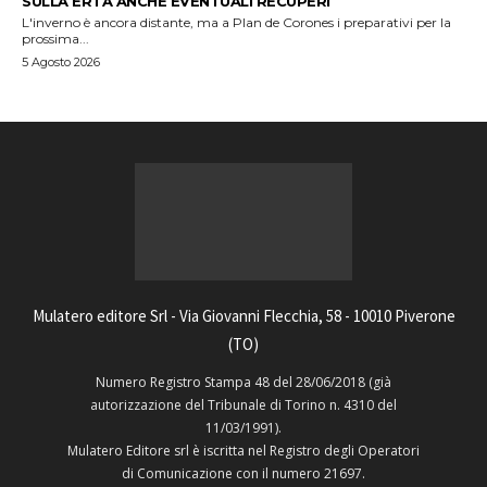
SULLA ERTA ANCHE EVENTUALI RECUPERI
L'inverno è ancora distante, ma a Plan de Corones i preparativi per la
prossima...
5 Agosto 2026
Mulatero editore Srl - Via Giovanni Flecchia, 58 - 10010 Piverone
(TO)
Numero Registro Stampa 48 del 28/06/2018 (già
autorizzazione del Tribunale di Torino n. 4310 del
11/03/1991).
Mulatero Editore srl è iscritta nel Registro degli Operatori
di Comunicazione con il numero 21697.