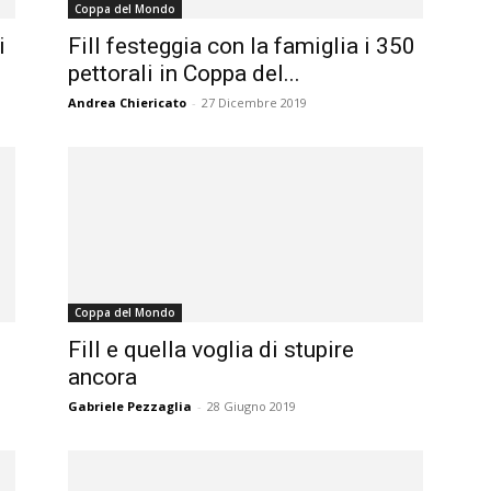
Coppa del Mondo
magazine
i
Fill festeggia con la famiglia i 350
pettorali in Coppa del...
Andrea Chiericato
-
27 Dicembre 2019
Coppa del Mondo
:
Fill e quella voglia di stupire
ancora
Gabriele Pezzaglia
-
28 Giugno 2019