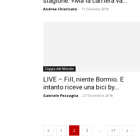
stagione. «Ma la carriera va...
Andrea Chiericato
-
11 Gennaio 2019
Coppa del Mondo
LIVE – Fill, niente Bormio. E
intanto riceve una bici by...
Gabriele Pezzaglia
-
27 Dicembre 2018
...
1
2
3
17