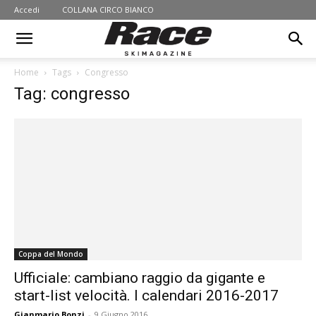
Accedi
COLLANA CIRCO BIANCO
Home
Tags
Congresso
Tag: congresso
Coppa del Mondo
Ufficiale: cambiano raggio da gigante e
start-list velocità. I calendari 2016-2017
Gianmario Bonzi
-
9 Giugno 2016