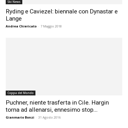
Ski News
Ryding e Caviezel: biennale con Dynastar e
Lange
Andrea Chiericato
-
7 Maggio 2018
Coppa del Mondo
Puchner, niente trasferta in Cile. Hargin
torna ad allenarsi, ennesimo stop...
Gianmario Bonzi
-
31 Agosto 2016