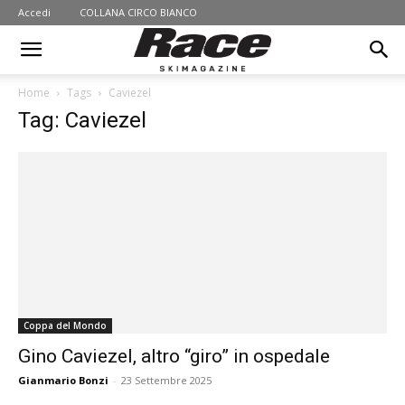
Accedi
COLLANA CIRCO BIANCO
Home
Tags
Caviezel
Tag: Caviezel
Coppa del Mondo
Gino Caviezel, altro “giro” in ospedale
Gianmario Bonzi
-
23 Settembre 2025