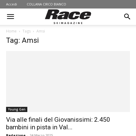
Accedi
COLLANA CIRCO BIANCO
Home
Tags
Amsi
Tag: Amsi
Young Gen
Via alle finali del Giovanissimi: 2.450
bambini in pista in Val...
Redazione
-
24 Marzo 2025