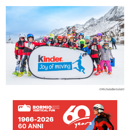
©MicheleBertoletti