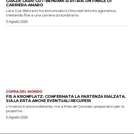
GRAZIE LARA! GUT-BEHRAMI SI RITIRA: UN FINALE DI
CARRIERA AMARO
Lara Gut-Behrami ha annunciato il ritiro dall'attività agonistica,
mettendo fine a una carriera straordinaria...
5 Agosto 2026
COPPA DEL MONDO
FIS A KRONPLATZ: CONFERMATA LA PARTENZA RIALZATA.
SULLA ERTA ANCHE EVENTUALI RECUPERI
L'inverno è ancora distante, ma a Plan de Corones i preparativi per la
prossima...
5 Agosto 2026