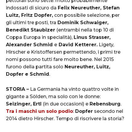
pettorali sono sette: molto probabilmente
indossati di sicuro da
Felix Neureuther, Stefan
Luitz, Fritz Dopfer,
con possibile selezione, per
gli ultimi tre posti, tra
Dominik Schwaiger,
Benedikt Staubizer
(entrambi nella top 10 di
Coppa Europa in specialità),
Linus Strasser,
Alexander Schmid
e
David Ketterer.
Ligety,
Hirscher e Kristoffersen permettendo, i primi tre
nomi possono tutti fare molto bene. Nel 2015
furono della partita solo
Neureuther, Luitz,
Dopfer e Schmid
.
STORIA –
La Germania ha vinto quattro volte in
gigante a Sölden, ma solo con le donne:
Seizinger, Ertl
(in due occasioni) e
Rebensburg
.
Tra i maschi un solo podio
:
Dopfer
secondo nel
2014 dietro Hirscher. Tempo di riscrivere la storia?