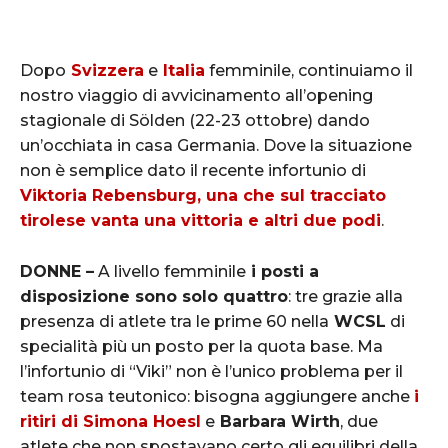
Dopo
Svizzera
e
Italia
femminile, continuiamo il
nostro viaggio di avvicinamento all’opening
stagionale di Sölden (22-23 ottobre) dando
un’occhiata in casa Germania. Dove la situazione
non è semplice dato il recente infortunio di
Viktoria Rebensburg, una che sul tracciato
tirolese vanta una vittoria e altri due podi
.
DONNE –
A livello femminile
i posti a
disposizione sono solo quattro
: tre grazie alla
presenza di atlete tra le prime 60 nella
WCSL
di
specialità più un posto per la quota base. Ma
l’infortunio di “Viki” non è l’unico problema per il
team rosa teutonico: bisogna aggiungere anche
i
ritiri di Simona Hoesl
e
Barbara Wirth
, due
atlete che non spostavano certo gli equilibri della