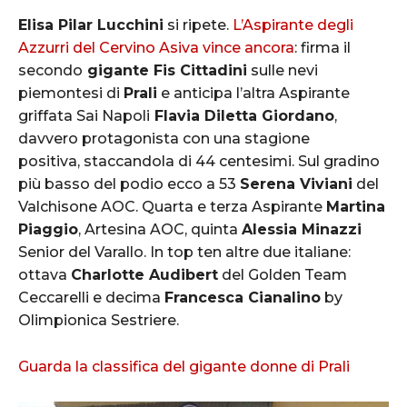
Elisa Pilar Lucchini
si ripete.
L’Aspirante degli
Azzurri del Cervino Asiva vince ancora
: firma il
secondo
gigante Fis Cittadini
sulle nevi
piemontesi di
Prali
e anticipa l’altra Aspirante
griffata Sai Napoli
Flavia Diletta Giordano
,
davvero protagonista con una stagione
positiva, staccandola di 44 centesimi. Sul gradino
più basso del podio ecco a 53
Serena Viviani
del
Valchisone AOC. Quarta e terza Aspirante
Martina
Piaggio
, Artesina AOC, quinta
Alessia Minazzi
Senior del Varallo. In top ten altre due italiane:
ottava
Charlotte Audibert
del Golden Team
Ceccarelli e decima
Francesca Cianalino
by
Olimpionica Sestriere.
Guarda la classifica del gigante donne di Prali