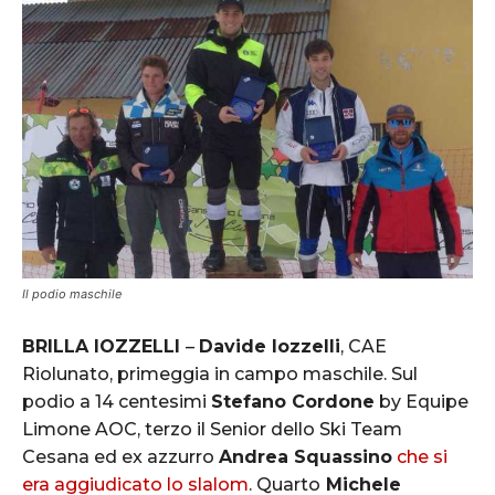
Il podio maschile
BRILLA IOZZELLI
–
Davide Iozzelli
, CAE
Riolunato, primeggia in campo maschile. Sul
podio a 14 centesimi
Stefano Cordone
by Equipe
Limone AOC, terzo il Senior dello Ski Team
Cesana ed ex azzurro
Andrea Squassino
che si
era aggiudicato lo slalom
. Quarto
Michele