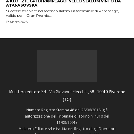
A KLOTZ IL GPI DI PAMPEAGO, NELLO SLALOM VINTO DA
ATANASOVSKA
Successo straniero nel secondo slalom Fis femminile di Pampeago,
valido per il Gran Premio...
17 Marzo 2026
Mulatero editore Srl - Via Giovanni Flecchia, 58 - 10010 Piverone
(TO)
Numero Registro Stampa 48 del 28/06/2018 (già
autorizzazione del Tribunale di Torino n. 4310 del
11/03/1991).
Mulatero Editore srl è iscritta nel Registro degli Operatori