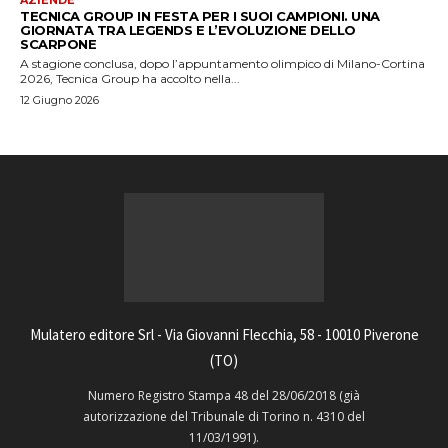
AZIENDE
TECNICA GROUP IN FESTA PER I SUOI CAMPIONI. UNA
GIORNATA TRA LEGENDS E L’EVOLUZIONE DELLO
SCARPONE
A stagione conclusa, dopo l’appuntamento olimpico di Milano-Cortina
2026, Tecnica Group ha accolto nella...
12 Giugno 2026
Mulatero editore Srl - Via Giovanni Flecchia, 58 - 10010 Piverone
(TO)
Numero Registro Stampa 48 del 28/06/2018 (già
autorizzazione del Tribunale di Torino n. 4310 del
11/03/1991).