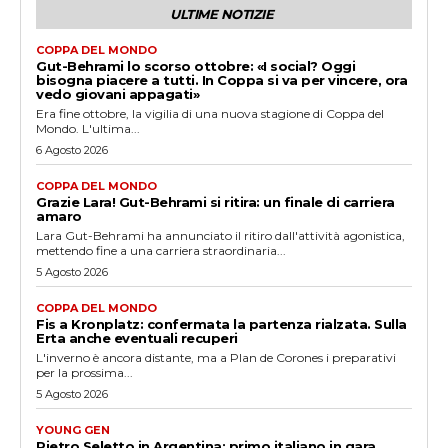
ULTIME NOTIZIE
COPPA DEL MONDO
Gut-Behrami lo scorso ottobre: «I social? Oggi
bisogna piacere a tutti. In Coppa si va per vincere, ora
vedo giovani appagati»
Era fine ottobre, la vigilia di una nuova stagione di Coppa del
Mondo. L'ultima...
6 Agosto 2026
COPPA DEL MONDO
Grazie Lara! Gut-Behrami si ritira: un finale di carriera
amaro
Lara Gut-Behrami ha annunciato il ritiro dall'attività agonistica,
mettendo fine a una carriera straordinaria...
5 Agosto 2026
COPPA DEL MONDO
Fis a Kronplatz: confermata la partenza rialzata. Sulla
Erta anche eventuali recuperi
L'inverno è ancora distante, ma a Plan de Corones i preparativi
per la prossima...
5 Agosto 2026
YOUNG GEN
Pietro Seletto in Argentina: primo italiano in gara