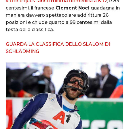
vittorie quest’anno l’ultima domenica a Kitz
, è 83
centesimi. il francese
Clement Noel
guadagna in
maniera davvero spettacolare addirittura 26
posizioni e chiude quarto a 99 centesimi dalla
testa della classifica.
GUARDA LA CLASSIFICA DELLO SLALOM DI
SCHLADMING