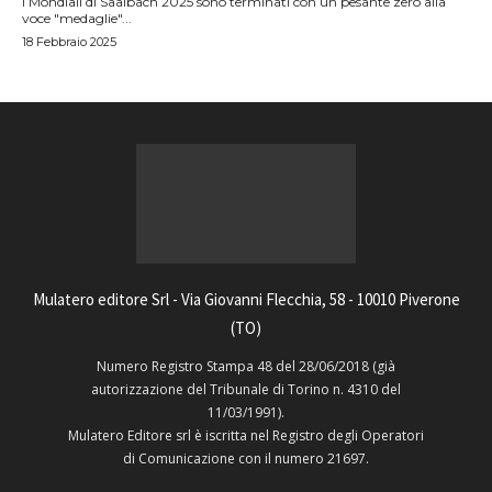
I Mondiali di Saalbach 2025 sono terminati con un pesante zero alla
voce "medaglie"...
18 Febbraio 2025
Mulatero editore Srl - Via Giovanni Flecchia, 58 - 10010 Piverone
(TO)
Numero Registro Stampa 48 del 28/06/2018 (già
autorizzazione del Tribunale di Torino n. 4310 del
11/03/1991).
Mulatero Editore srl è iscritta nel Registro degli Operatori
di Comunicazione con il numero 21697.