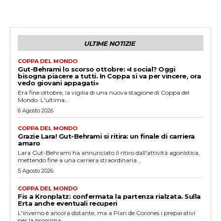
ULTIME NOTIZIE
COPPA DEL MONDO
Gut-Behrami lo scorso ottobre: «I social? Oggi
bisogna piacere a tutti. In Coppa si va per vincere, ora
vedo giovani appagati»
Era fine ottobre, la vigilia di una nuova stagione di Coppa del
Mondo. L'ultima...
6 Agosto 2026
COPPA DEL MONDO
Grazie Lara! Gut-Behrami si ritira: un finale di carriera
amaro
Lara Gut-Behrami ha annunciato il ritiro dall'attività agonistica,
mettendo fine a una carriera straordinaria...
5 Agosto 2026
COPPA DEL MONDO
Fis a Kronplatz: confermata la partenza rialzata. Sulla
Erta anche eventuali recuperi
L'inverno è ancora distante, ma a Plan de Corones i preparativi
per la prossima...