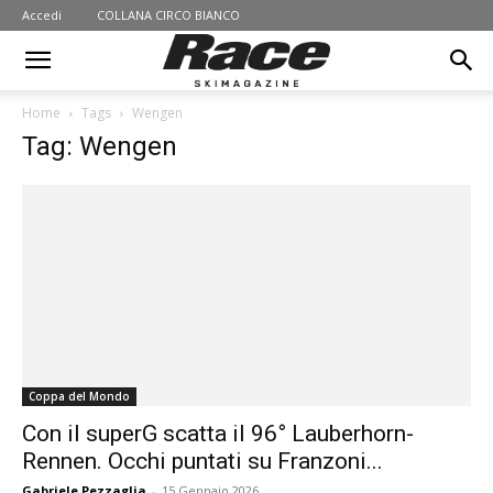
Accedi
COLLANA CIRCO BIANCO
Home
Tags
Wengen
Tag: Wengen
Coppa del Mondo
Con il superG scatta il 96° Lauberhorn-
Rennen. Occhi puntati su Franzoni...
Gabriele Pezzaglia
-
15 Gennaio 2026