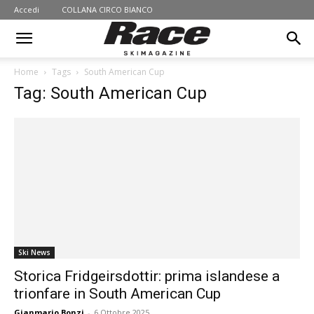
Accedi
COLLANA CIRCO BIANCO
Home
Tags
South American Cup
Tag: South American Cup
Ski News
Storica Fridgeirsdottir: prima islandese a
trionfare in South American Cup
Gianmario Bonzi
-
6 Ottobre 2025