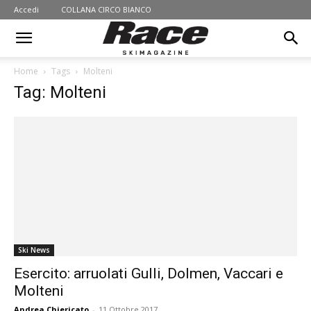
Accedi
COLLANA CIRCO BIANCO
Home
Tags
Molteni
Tag: Molteni
Ski News
Esercito: arruolati Gulli, Dolmen, Vaccari e
Molteni
Andrea Chiericato
-
11 Ottobre 2017