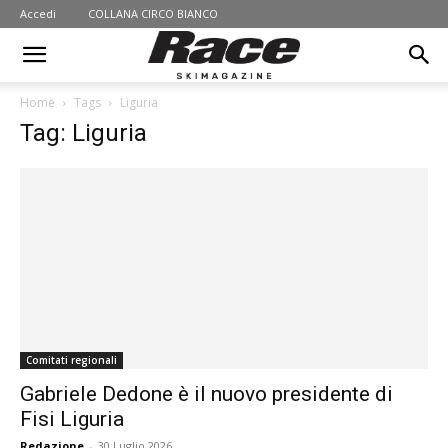
Accedi
COLLANA CIRCO BIANCO
Home
Tags
Liguria
Tag: Liguria
Comitati regionali
Gabriele Dedone è il nuovo presidente di
Fisi Liguria
Redazione
-
30 Luglio 2026