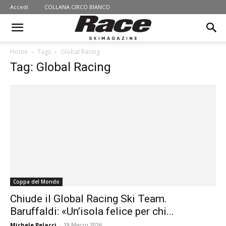
Accedi
COLLANA CIRCO BIANCO
Home
Tags
Global Racing
Tag: Global Racing
Coppa del Mondo
Chiude il Global Racing Ski Team.
Baruffaldi: «Un’isola felice per chi...
Michele Pelacci
-
19 Marzo 2026