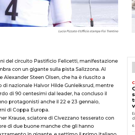
Lucia Pizzato ©Ufficio stampa Fisi Trentino
ni del circuito Pastificio Felicetti, manifestazione
mbra con un gigante sulla pista Salizzona. Al
 Alexander Steen Olsen, che ha è riuscito a
C
 di nazionale Halvor Hilde Gunleiksrud, mentre
G
rdo di 90 centesimi dal leader, ha concluso il
s
t
nno protagonisti anche il 22 e 23 gennaio,
v
rni di Coppa Europa.
E
ner Krause, sciatore di Civezzano tesserato con
d
utore di due buone manche che gli hanno
6
iazzamento in gigante, e settimo il primo italiano