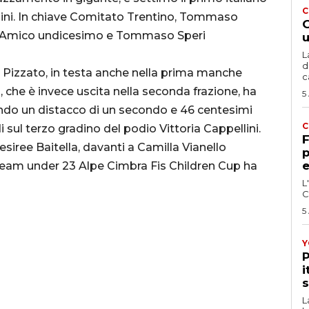
C
Collini. In chiave Comitato Trentino, Tommaso
G
 D’Amico undicesimo e Tommaso Speri
u
L
d
a Pizzato, in testa anche nella prima manche
c
, che è invece uscita nella seconda frazione, ha
5
endo un distacco di un secondo e 46 centesimi
C
 sul terzo gradino del podio Vittoria Cappellini.
F
siree Baitella, davanti a Camilla Vianello
p
e
 team under 23 Alpe Cimbra Fis Children Cup ha
L
C
5
Y
P
i
s
L