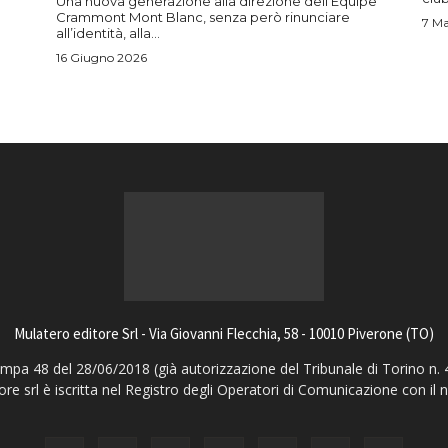
Una nuova generazione alla direzione dell’Equipe
Crammont Mont Blanc, senza però rinunciare
7 M
all’identità, alla...
16 Giugno 2026
Mulatero editore Srl - Via Giovanni Flecchia, 58 - 10010 Piverone (TO)
pa 48 del 28/06/2018 (già autorizzazione del Tribunale di Torino n. 
ore srl è iscritta nel Registro degli Operatori di Comunicazione con il