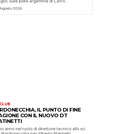
uglio, sulle piste argentine di Cerro...
 Agosto 2026
 CLUB
RDONECCHIA, IL PUNTO DI FINE
AGIONE CON IL NUOVO DT
ATINETTI
o anno nel ruolo di direttore tecnico allo sci
 Bardonecchia per Alberto Platinetti,...