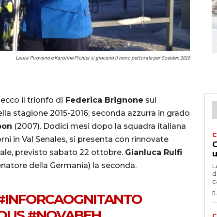
Laura Pirovano e Karoline Pichler si giocano il nono pettorale per Soelden 2016
cco il trionfo di
Federica Brignone
sul
della stagione 2015-2016; seconda azzurra in grado
bon
(2007). Dodici mesi dopo la squadra italiana
C
rni in Val Senales, si presenta con rinnovate
G
nale, previsto sabato 22 ottobre.
Gianluca Rulfi
u
enatore della Germania) la seconda.
L
d
c
5
#INFORCAOGNITANTO
OUS
#NOVABEH
C