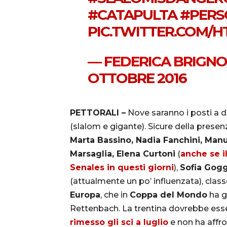
#CATAPULTA
#PERS
PIC.TWITTER.COM/H
— FEDERICA BRIGN
OTTOBRE 2016
PETTORALI –
Nove saranno i posti a d
(slalom e gigante). Sicure della presen
Marta Bassino, Nadia Fanchini, Man
Marsaglia, Elena Curtoni
(
anche se i
Senales in questi giorni
),
Sofia Gogg
(attualmente un po’ influenzata), class
Europa
, che in
Coppa del Mondo
ha g
Rettenbach. La trentina dovrebbe esse
rimesso gli sci a luglio
e non ha affro