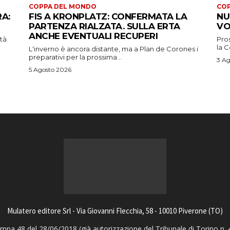
COPPA DEL MONDO
CO
RA:
FIS A KRONPLATZ: CONFERMATA LA
NU
PARTENZA RIALZATA. SULLA ERTA
VO
ANCHE EVENTUALI RECUPERI
ità
Pros
la 
L'inverno è ancora distante, ma a Plan de Corones i
preparativi per la prossima...
3 Ag
5 Agosto 2026
Mulatero editore Srl - Via Giovanni Flecchia, 58 - 10010 Piverone (TO)
pa 48 del 28/06/2018 (già autorizzazione del Tribunale di Torino n. 