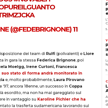
F
OPUREILGUANTO
p
TRIMZJCKA
e
L
C
ONE (@FEDEBRIGNONE)
11
5
Y
P
i
isposizione dei team di
Rulfi
(polivalenti) e
Liore
s
za in gara la stessa
Federica Brignone
, poi
L
l
uela Moelgg, Irene Curtoni, Francesca
5
l suo stato di forma andrà monitorato in
ia
e, molto probabilmente,
Laura Pirovano
C
L
e ’97, ancora 18enne, un successo in
Coppa
A
ià esordito, ma non ha mai gareggiato sul
A
re in vantaggio su
Karoline Pichler che ha
p
d
ntato la trasferta sudamericana lavorando sui