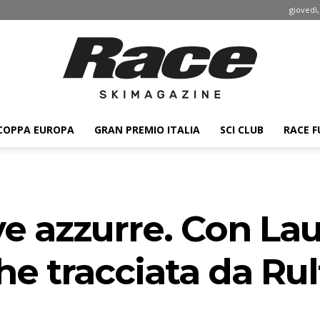
giovedì,
COPPA EUROPA
GRAN PREMIO ITALIA
SCI CLUB
RACE F
Race
e azzurre. Con La
ski
 tracciata da Rul