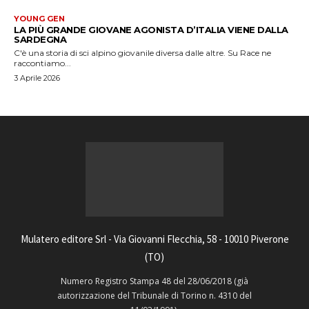
YOUNG GEN
LA PIÙ GRANDE GIOVANE AGONISTA D’ITALIA VIENE DALLA
SARDEGNA
C'è una storia di sci alpino giovanile diversa dalle altre. Su Race ne
raccontiamo...
3 Aprile 2026
Mulatero editore Srl - Via Giovanni Flecchia, 58 - 10010 Piverone
(TO)
Numero Registro Stampa 48 del 28/06/2018 (già
autorizzazione del Tribunale di Torino n. 4310 del