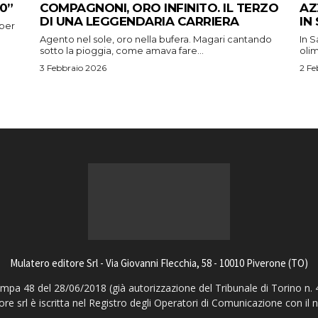
0”
COMPAGNONI, ORO INFINITO. IL TERZO
AZ
DI UNA LEGGENDARIA CARRIERA
IN
 per
Agento nel sole, oro nella bufera. Magari cantando
In S
sotto la pioggia, come amava fare...
oli
3 Febbraio 2026
2 Fe
Mulatero editore Srl - Via Giovanni Flecchia, 58 - 10010 Piverone (TO)
pa 48 del 28/06/2018 (già autorizzazione del Tribunale di Torino n. 
ore srl è iscritta nel Registro degli Operatori di Comunicazione con il