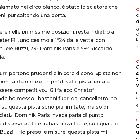
 chiamato nel circo bianco, è stato lo sciatore che
C
ni, pur saltando una porta.
G
d
G
dere nelle primissime posizioni, resta indietro a
C
L
eter Fill, undicesimo a 1″24 dalla vetta, con
7
anuele Buzzi, 29° Dominik Paris e 59° Riccardo
a.
C
G
s
zurri partono prudenti e in coro dicono: «pista non
t
sono tante onde e un po’ di salti, pista lenta e
v
essere competitivo». Gli fa eco Christof
E
d
do ho messo i bastoni fuori dal cancelletto: ho
6
à su questa pista sono più limitate, ma so di
ciati». Dominik Paris invece parla di punto
C
 una discesa corta e abbastanza facile, con qualche
G
u
Buzzi: «Ho preso le misure, questa pista mi