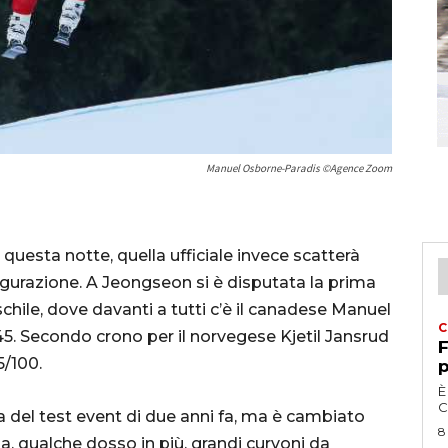
Manuel Osborne-Paradis ©Agence Zoom
 questa notte, quella ufficiale invece scatterà
ugurazione. A Jeongseon si è disputata la prima
ile, dove davanti a tutti c’è il canadese Manuel
C
5. Secondo crono per il norvegese Kjetil Jansrud
F
5/100.
p
È
C
sa del test event di due anni fa, ma è cambiato
8
, qualche dosso in più, grandi curvoni da