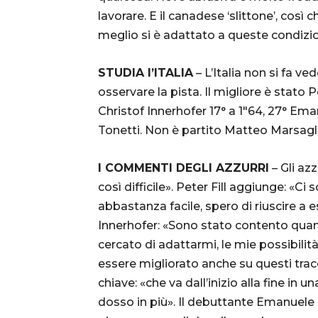
lavorare. E il canadese ‘slittone’, così
meglio si è adattato a queste condizio
STUDIA l’ITALIA
– L’Italia non si fa ve
osservare la pista. Il migliore è stato P
Christof Innerhofer 17° a 1″64, 27° Em
Tonetti. Non è partito Matteo Marsagli
I COMMENTI DEGLI AZZURRI
– Gli az
così difficile». Peter Fill aggiunge: «Ci 
abbastanza facile, spero di riuscire a 
Innerhofer: «Sono stato contento quan
cercato di adattarmi, le mie possibilit
essere migliorato anche su questi trac
chiave: «che va dall’inizio alla fine in
dosso in più». Il debuttante Emanuele 