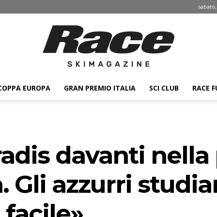
sabato,
COPPA EUROPA
GRAN PREMIO ITALIA
SCI CLUB
RACE F
Race
dis davanti nella
ski
. Gli azzurri studia
facile»