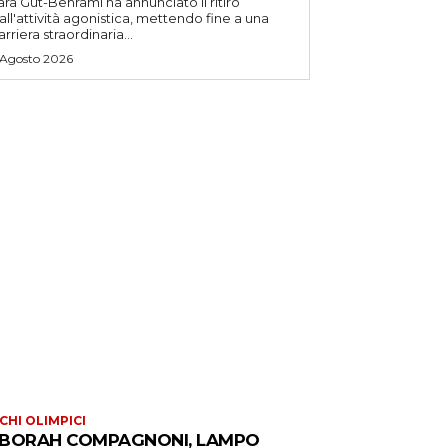
ara Gut-Behrami ha annunciato il ritiro
all'attività agonistica, mettendo fine a una
arriera straordinaria...
 Agosto 2026
CHI OLIMPICI
BORAH COMPAGNONI, LAMPO