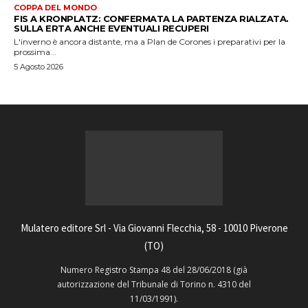
COPPA DEL MONDO
FIS A KRONPLATZ: CONFERMATA LA PARTENZA RIALZATA.
SULLA ERTA ANCHE EVENTUALI RECUPERI
L'inverno è ancora distante, ma a Plan de Corones i preparativi per la
prossima...
5 Agosto 2026
Mulatero editore Srl - Via Giovanni Flecchia, 58 - 10010 Piverone
(TO)
Numero Registro Stampa 48 del 28/06/2018 (già
autorizzazione del Tribunale di Torino n. 4310 del
11/03/1991).