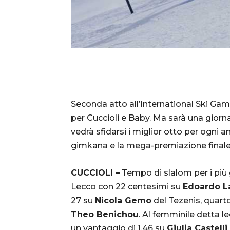
Seconda atto all’International Ski Ga
per Cuccioli e Baby. Ma sarà una giorna
vedrà sfidarsi i miglior otto per ogni 
gimkana e la mega-premiazione finale
CUCCIOLI –
Tempo di slalom per i più g
Lecco con 22 centesimi su
Edoardo La
27 su
Nicola Gemo
del Tezenis, quart
Theo Benichou
. Al femminile detta 
un vantaggio di 1.46 su
Giulia Castelli