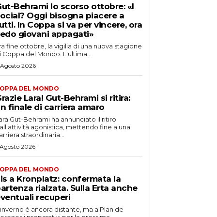
ut-Behrami lo scorso ottobre: «I
ocial? Oggi bisogna piacere a
utti. In Coppa si va per vincere, ora
edo giovani appagati»
ra fine ottobre, la vigilia di una nuova stagione
i Coppa del Mondo. L'ultima...
 Agosto 2026
OPPA DEL MONDO
razie Lara! Gut-Behrami si ritira:
n finale di carriera amaro
ara Gut-Behrami ha annunciato il ritiro
all'attività agonistica, mettendo fine a una
arriera straordinaria...
 Agosto 2026
OPPA DEL MONDO
is a Kronplatz: confermata la
artenza rialzata. Sulla Erta anche
ventuali recuperi
'inverno è ancora distante, ma a Plan de
orones i preparativi per la prossima...