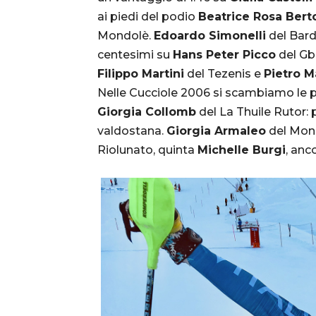
ai piedi del podio
Beatrice Rosa Berto
Mondolè.
Edoardo Simonelli
del Bard
centesimi su
Hans Peter Picco
del Gb 
Filippo Martini
del Tezenis e
Pietro M
Nelle Cucciole 2006 si scambiamo le po
Giorgia Collomb
del La Thuile Rutor: 
valdostana.
Giorgia Armaleo
del Mond
Riolunato, quinta
Michelle Burgi
, anc