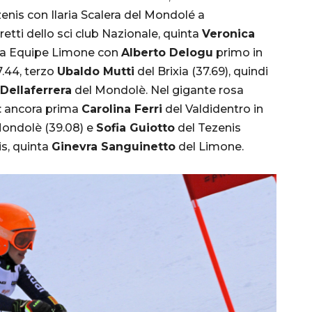
enis con Ilaria Scalera del Mondolé a
etti dello sci club Nazionale, quinta
Veronica
tta Equipe Limone con
Alberto Delogu
primo in
.44, terzo
Ubaldo Mutti
del Brixia (37.69), quindi
Dellaferrera
del Mondolè. Nel gigante rosa
: ancora prima
Carolina Ferri
del Valdidentro in
ondolè (39.08) e
Sofia Guiotto
del Tezenis
s, quinta
Ginevra Sanguinetto
del Limone.