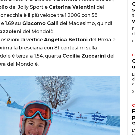
G
lio
del Jolly Sport e
Caterina Valentini
del
s
onecchia è il più veloce tra i 2006 con 58
t
v
e 1.69 su
Giacomo Galli
del Madesimo, quindi
E
azzoleni
del Mondolè.
d
sizioni di vertice
Angelica Bettoni
del Brixia e
6
prima la bresciana con 81 centesimi sulla
C
olè è terza a 1.54, quarta
Cecilia Zuccarini
del
G
ora del Mondolè.
u
L
d
c
5
C
F
p
e
L
C