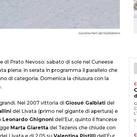
Carolina Ferri del Valdidentro
me di Prato Nevoso: sabato di sole nel Cuneese
ta piena: in serata in programma il parallelo che
anno di categoria. Domenica la chiusura con la
C
.
G
d
randi. Nel 2007 vittoria di
Giosué Galbiati
del
G
C
llini
del Livata (primo nel gigante di apertura) e
L
o
Leonardo Ghignoni
dell’Eur, quinto il francese
7
legge
Marta Giaretta
del Tezenis che chiude con
C
del Livata e di 2.05 su
Valentina Pistilli
dell’Eur,