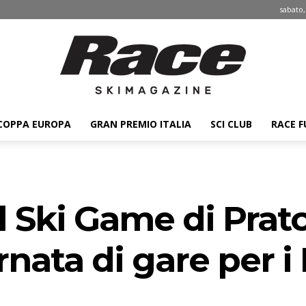
sabato,
COPPA EUROPA
GRAN PREMIO ITALIA
SCI CLUB
RACE F
Race
l Ski Game di Prat
ski
nata di gare per i 