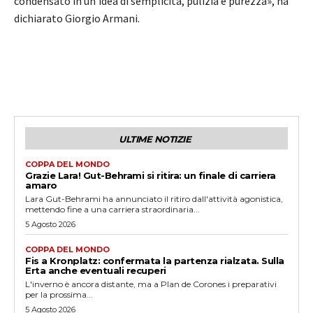
condensato in un’idea di semplicità, pulizia e purezza», ha
dichiarato Giorgio Armani.
ULTIME NOTIZIE
COPPA DEL MONDO
Grazie Lara! Gut-Behrami si ritira: un finale di carriera
amaro
Lara Gut-Behrami ha annunciato il ritiro dall'attività agonistica,
mettendo fine a una carriera straordinaria...
5 Agosto 2026
COPPA DEL MONDO
Fis a Kronplatz: confermata la partenza rialzata. Sulla
Erta anche eventuali recuperi
L'inverno è ancora distante, ma a Plan de Corones i preparativi
per la prossima...
5 Agosto 2026