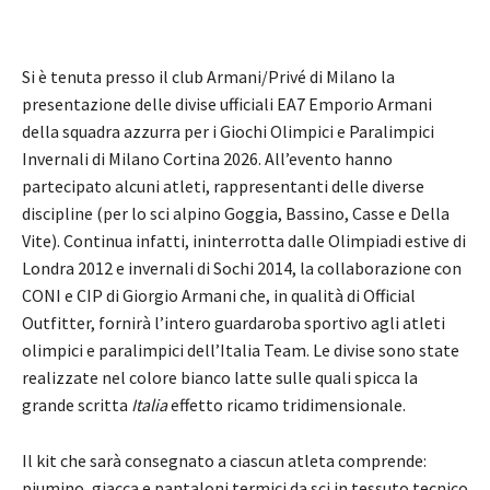
Si è tenuta presso il club Armani/Privé di Milano la
presentazione delle divise ufficiali EA7 Emporio Armani
della squadra azzurra per i Giochi Olimpici e Paralimpici
Invernali di Milano Cortina 2026. All’evento hanno
partecipato alcuni atleti, rappresentanti delle diverse
discipline (per lo sci alpino Goggia, Bassino, Casse e Della
Vite). Continua infatti, ininterrotta dalle Olimpiadi estive di
Londra 2012 e invernali di Sochi 2014, la collaborazione con
CONI e CIP di Giorgio Armani che, in qualità di Official
Outfitter, fornirà l’intero guardaroba sportivo agli atleti
olimpici e paralimpici dell’Italia Team. Le divise sono state
realizzate nel colore bianco latte sulle quali spicca la
grande scritta
Italia
effetto ricamo tridimensionale.
Il kit che sarà consegnato a ciascun atleta comprende:
piumino, giacca e pantaloni termici da sci in tessuto tecnico