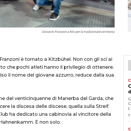
Giovanni Franzoni a Kitz per la tradizionale cerimonia
ranzoni è tornato a Kitzbühel. Non con gli sci ai
o che pochi atleti hanno il privilegio di ottenere.
ciso il nome del giovane azzurro, reduce dalla sua
C
G
d
me del venticinquenne di Manerba del Garda, che
G
C
ere la discesa delle discese, quella sulla Streif.
L
lub ha dedicato una cabinovia al vincitore della
7
l’Hahnenkamm. E non solo.
C