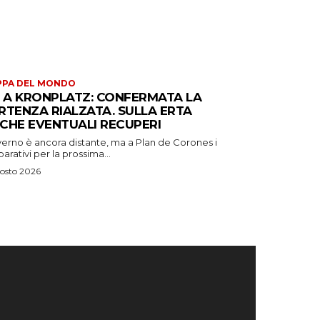
PPA DEL MONDO
S A KRONPLATZ: CONFERMATA LA
RTENZA RIALZATA. SULLA ERTA
CHE EVENTUALI RECUPERI
verno è ancora distante, ma a Plan de Corones i
arativi per la prossima...
osto 2026