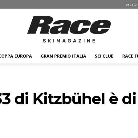
sabato,
COPPA EUROPA
GRAN PREMIO ITALIA
SCI CLUB
RACE F
Race
3 di Kitzbühel è d
ski