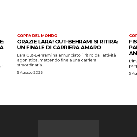
COPPA DEL MONDO
CO
E:
GRAZIE LARA! GUT-BEHRAMI SI RITIRA:
FI
 A
UN FINALE DI CARRIERA AMARO
PA
AN
Lara Gut-Behrami ha annunciato il ritiro dall'attività
agonistica, mettendo fine a una carriera
L'in
straordinaria...
prep
di
5 Agosto 2026
5 Ag