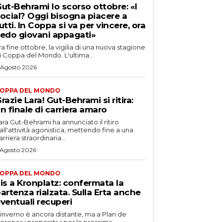
ut-Behrami lo scorso ottobre: «I
ocial? Oggi bisogna piacere a
utti. In Coppa si va per vincere, ora
edo giovani appagati»
ra fine ottobre, la vigilia di una nuova stagione
i Coppa del Mondo. L'ultima...
 Agosto 2026
OPPA DEL MONDO
razie Lara! Gut-Behrami si ritira:
n finale di carriera amaro
ara Gut-Behrami ha annunciato il ritiro
all'attività agonistica, mettendo fine a una
arriera straordinaria...
 Agosto 2026
OPPA DEL MONDO
is a Kronplatz: confermata la
artenza rialzata. Sulla Erta anche
ventuali recuperi
'inverno è ancora distante, ma a Plan de
orones i preparativi per la prossima...