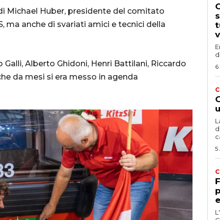
G
 di Michael Huber, presidente del comitato
s
, ma anche di svariati amici e tecnici della
t
v
E
d
o Galli, Alberto Ghidoni, Henri Battilani, Riccardo
6
che da mesi si era messo in agenda
C
G
u
L
d
c
5
C
F
p
e
L
C