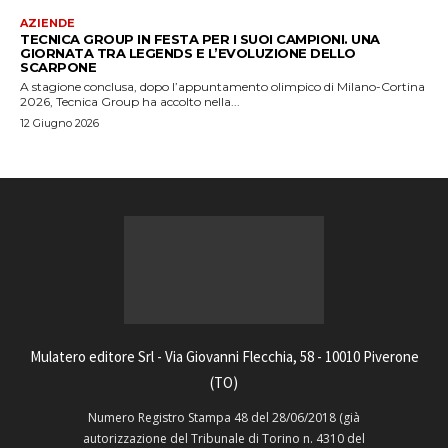
AZIENDE
TECNICA GROUP IN FESTA PER I SUOI CAMPIONI. UNA
GIORNATA TRA LEGENDS E L’EVOLUZIONE DELLO
SCARPONE
A stagione conclusa, dopo l’appuntamento olimpico di Milano-Cortina
2026, Tecnica Group ha accolto nella...
12 Giugno 2026
Mulatero editore Srl - Via Giovanni Flecchia, 58 - 10010 Piverone
(TO)
Numero Registro Stampa 48 del 28/06/2018 (già
autorizzazione del Tribunale di Torino n. 4310 del