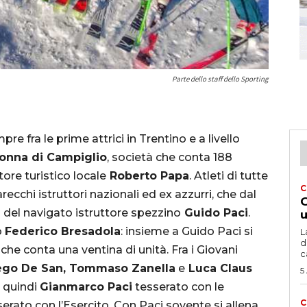
Parte dello staff dello Sporting
e fra le prime attrici in Trentino e a livello
onna di Campiglio
, società che conta 188
ore turistico locale
Roberto Papa
. Atleti di tutte
C
recchi istruttori nazionali ed ex azzurri, che dal
G
a del navigato istruttore spezzino
Guido Paci
.
u
o
Federico Bresadola
: insieme a Guido Paci si
L
d
he conta una ventina di unità. Fra i Giovani
c
iego De San, Tommaso Zanella
e
Luca Claus
5
, quindi
Gianmarco Paci
tesserato con le
C
erato con l’Esercito. Con Paci sovente si allena