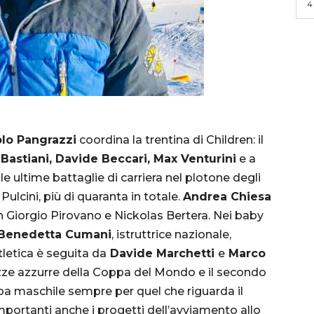
4
lo Pangrazzi
coordina la trentina di Children: il
 Bastiani, Davide Beccari, Max Venturini
e a
e ultime battaglie di carriera nel plotone degli
Pulcini, più di quaranta in totale.
Andrea Chiesa
on Giorgio Pirovano e Nickolas Bertera. Nei baby
Benedetta Cumani
, istruttrice nazionale,
tletica è seguita da
Davide Marchetti
e
Marco
azze azzurre della Coppa del Mondo e il secondo
pa maschile sempre per quel che riguarda il
mportanti anche i progetti dell’avviamento allo