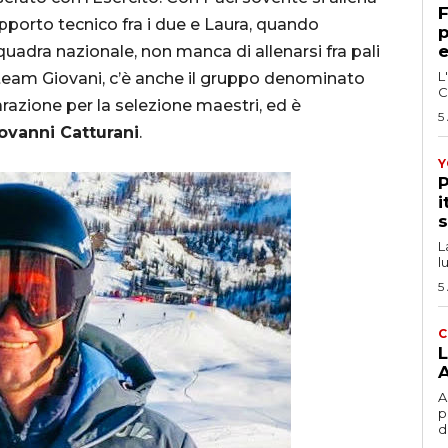
F
rapporto tecnico fra i due e Laura, quando
p
e
adra nazionale, non manca di allenarsi fra pali
L
o team Giovani, c’è anche il gruppo denominato
C
razione per la selezione maestri, ed è
5
ovanni Catturani
.
Y
P
i
s
L
l
5
C
L
A
A
p
d