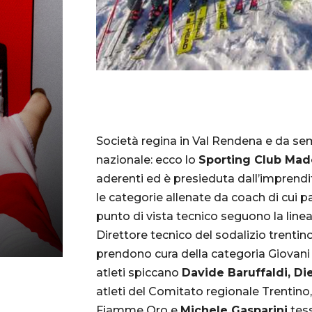
Società regina in Val Rendena e da sempr
nazionale: ecco lo
Sporting Club Mad
aderenti ed è presieduta dall’imprendit
le categorie allenate da coach di cui pa
punto di vista tecnico seguono la line
Direttore tecnico del sodalizio trentin
prendono cura della categoria Giovani c
atleti spiccano
Davide Baruffaldi, D
atleti del Comitato regionale Trentino
Fiamme Oro e
Michele Gasparini
tess