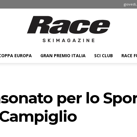
giovedì,
COPPA EUROPA
GRAN PREMIO ITALIA
SCI CLUB
RACE F
Race
asonato per lo Spo
ski
Campiglio