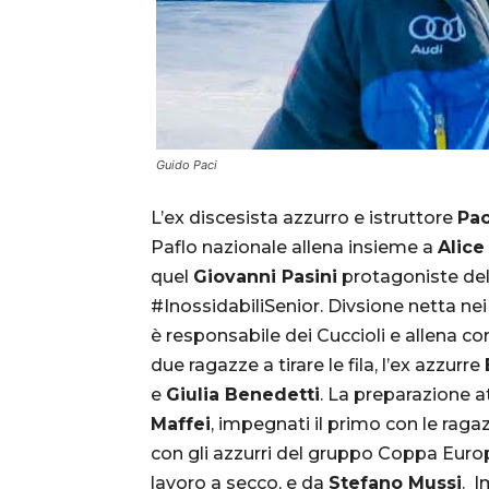
Guido Paci
L’ex discesista azzurro e istruttore
Pao
Paflo nazionale allena insieme a
Alice
quel
Giovanni Pasini
protagoniste dell
#InossidabiliSenior. Divsione netta nei 
è responsabile dei Cuccioli e allena c
due ragazze a tirare le fila, l’ex azzurre
e
Giulia Benedetti
. La preparazione a
Maffei
, impegnati il primo con le rag
con gli azzurri del gruppo Coppa Euro
lavoro a secco, e da
Stefano Mussi
.
I