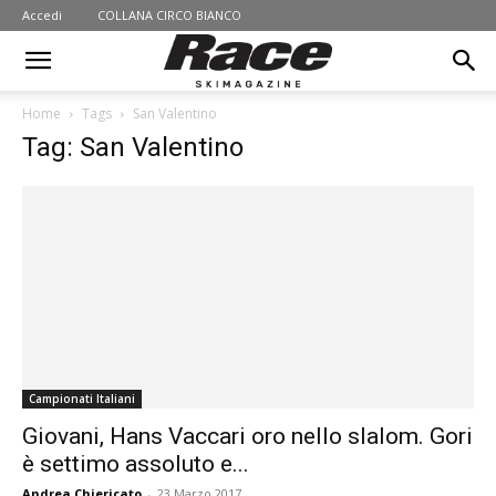
Accedi
COLLANA CIRCO BIANCO
Home
Tags
San Valentino
Tag: San Valentino
Campionati Italiani
Giovani, Hans Vaccari oro nello slalom. Gori
è settimo assoluto e...
Andrea Chiericato
-
23 Marzo 2017