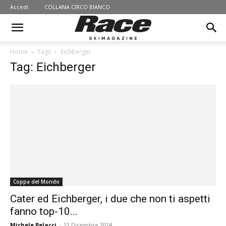
Accedi
COLLANA CIRCO BIANCO
Home
Tags
Eichberger
Tag: Eichberger
Coppa del Mondo
Cater ed Eichberger, i due che non ti aspetti
fanno top-10...
Michele Pelacci
-
21 Dicembre 2024