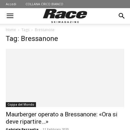
Accedi
COLLANA CIRCO BIANCO
Home
Tags
Bressanone
Tag: Bressanone
Coppa del Mondo
Maurberger operato a Bressanone: «Ora si
deve ripartire…»
Gabriele Pezzaglia
-
11 Febbraio 2020